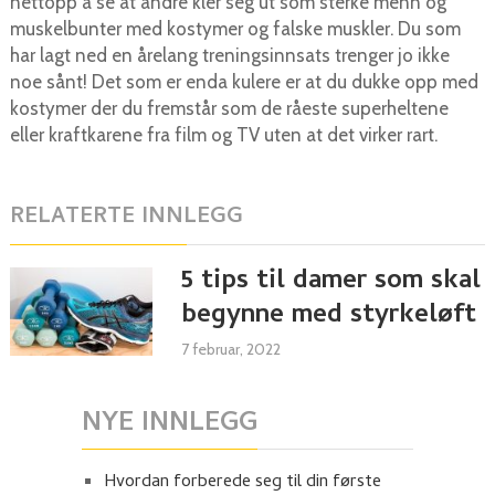
nettopp å se at andre kler seg ut som sterke menn og
muskelbunter med kostymer og falske muskler. Du som
har lagt ned en årelang treningsinnsats trenger jo ikke
noe sånt! Det som er enda kulere er at du dukke opp med
kostymer der du fremstår som de råeste superheltene
eller kraftkarene fra film og TV uten at det virker rart.
RELATERTE INNLEGG
5 tips til damer som skal
begynne med styrkeløft
7 februar, 2022
NYE INNLEGG
Hvordan forberede seg til din første