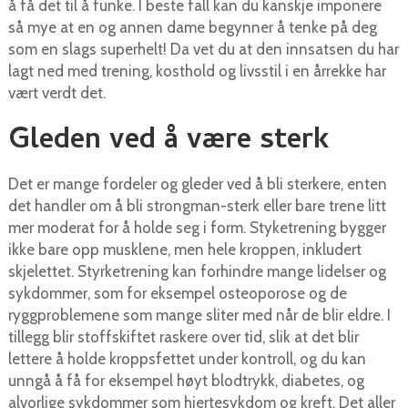
å få det til å funke. I beste fall kan du kanskje imponere
så mye at en og annen dame begynner å tenke på deg
som en slags superhelt! Da vet du at den innsatsen du har
lagt ned med trening, kosthold og livsstil i en årrekke har
vært verdt det.
Gleden ved å være sterk
Det er mange fordeler og gleder ved å bli sterkere, enten
det handler om å bli strongman-sterk eller bare trene litt
mer moderat for å holde seg i form. Styketrening bygger
ikke bare opp musklene, men hele kroppen, inkludert
skjelettet. Styrketrening kan forhindre mange lidelser og
sykdommer, som for eksempel osteoporose og de
ryggproblemene som mange sliter med når de blir eldre. I
tillegg blir stoffskiftet raskere over tid, slik at det blir
lettere å holde kroppsfettet under kontroll, og du kan
unngå å få for eksempel høyt blodtrykk, diabetes, og
alvorlige sykdommer som hjertesykdom og kreft. Det aller