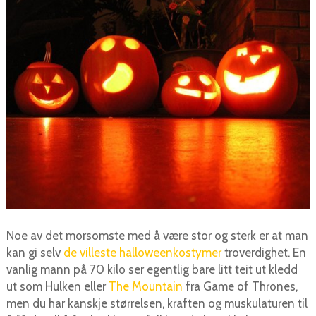
Noe av det morsomste med å være stor og sterk er at man
kan gi selv
de villeste halloweenkostymer
troverdighet. En
vanlig mann på 70 kilo ser egentlig bare litt teit ut kledd
ut som Hulken eller
The Mountain
fra Game of Thrones,
men du har kanskje størrelsen, kraften og muskulaturen til