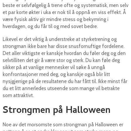
beste er selvfølgelig å trene ofte og systematisk, men selv
et par korte økter i uka er nok til å oppnå en viss effekt. Å
være fysisk aktiv gir mindre stress og bekymring i
hverdagen, og du får til og med sovet bedre.
Likevel er det viktig å understreke at styrketrening og
strongman ikke bare har disse snusfornuftige fordelene.
Det aller viktigste er kanskje hvordan du føler deg og den
selvtilliten det gir å være stor og sterk. Du kan føle deg
sikker på at vanlige mennesker vil søke å unngå
konfrontasjoner med deg, og kanskje også blir litt
nysjgjerrige på de resultatene du har fått til. Ikke minst får
du et litt annerledes utseende som mange vil betrakte
som attraktivt.
Strongmen på Halloween
Noe av det morsomste som strongman på Halloween er