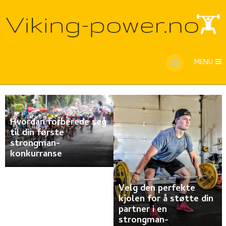
MENU
Hvordan forberede seg
til din første
strongman-
konkurranse
Velg den perfekte
kjolen for å støtte din
partner i en
strongman-